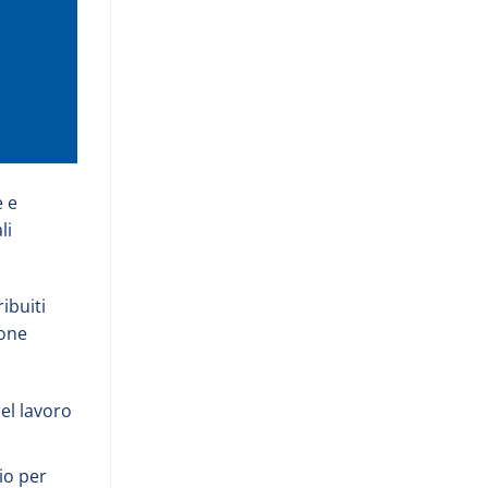
e e
li
ibuiti
ione
el lavoro
io per