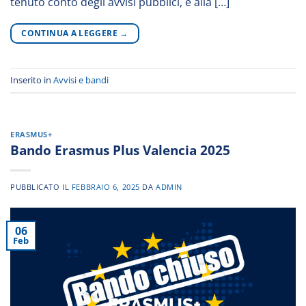
tenuto conto degli avvisi pubblici, è alla […]
CONTINUA A LEGGERE
→
Inserito in
Avvisi e bandi
ERASMUS+
Bando Erasmus Plus Valencia 2025
PUBBLICATO IL
FEBBRAIO 6, 2025
DA
ADMIN
06
Feb