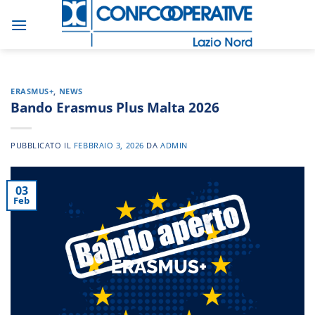
Salta
ai
contenuti
ERASMUS+
,
NEWS
Bando Erasmus Plus Malta 2026
PUBBLICATO IL
FEBBRAIO 3, 2026
DA
ADMIN
03
Feb