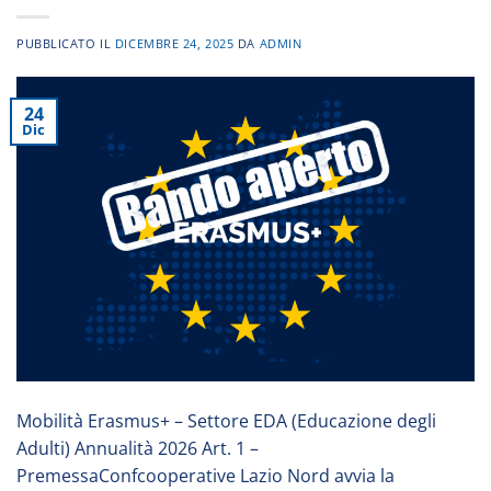
PUBBLICATO IL
DICEMBRE 24, 2025
DA
ADMIN
24
Dic
Mobilità Erasmus+ – Settore EDA (Educazione degli
Adulti) Annualità 2026 Art. 1 –
PremessaConfcooperative Lazio Nord avvia la