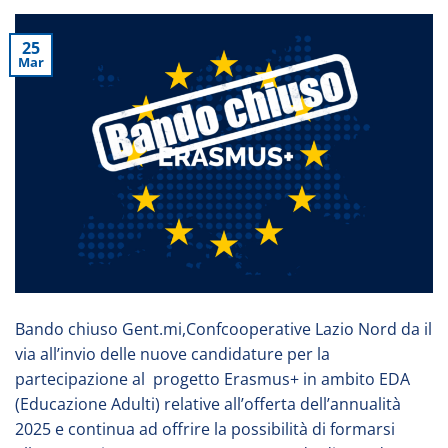
25
Mar
Bando chiuso Gent.mi,Confcooperative Lazio Nord da il
via all’invio delle nuove candidature per la
partecipazione al progetto Erasmus+ in ambito EDA
(Educazione Adulti) relative all’offerta dell’annualità
2025 e continua ad offrire la possibilità di formarsi