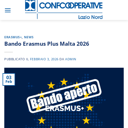
Salta
ai
contenuti
ERASMUS+
,
NEWS
Bando Erasmus Plus Malta 2026
PUBBLICATO IL
FEBBRAIO 3, 2026
DA
ADMIN
03
Feb