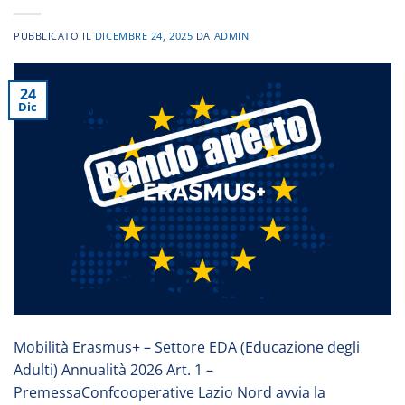
PUBBLICATO IL
DICEMBRE 24, 2025
DA
ADMIN
24
Dic
Mobilità Erasmus+ – Settore EDA (Educazione degli
Adulti) Annualità 2026 Art. 1 –
PremessaConfcooperative Lazio Nord avvia la