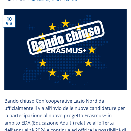
10
Giu
Bando chiuso Confcooperative Lazio Nord da
ufficialmente il via all’invio delle nuove candidature per
la partecipazione al nuovo progetto Erasmus+ in
ambito EDA (Educazione Adulti) relative all’offerta
dell’annualità 2024 e continua ad offrire la possibilità di