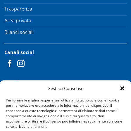
Trasparenza
Area privata
Bilanci sociali
Canali social
Newsletter
Gestisci Consenso
Rimani collegato. Iscrivi alla nostra newsletter.
Per fornire le migliori esperienze, utilizziamo tecnologie come i cookie
per memorizzare e/o accedere alle informazioni del dispositivo. Il
consenso a queste tecnologie ci permetterà di elaborare dati come il
comportamento di navigazione o ID unici su questo sito. Non
Ho letto e accetto i termini e le condizioni
acconsentire o ritirare il consenso può influire negativamente su alcune
caratteristiche e funzioni.