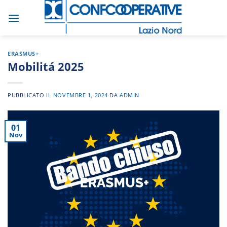
Salta
ai
contenuti
ERASMUS+
Mobilitá 2025
PUBBLICATO IL
NOVEMBRE 1, 2024
DA
ADMIN
01
Nov