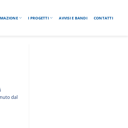
RMAZIONE
I PROGETTI
AVVISI E BANDI
CONTATTI
i
enuto dal