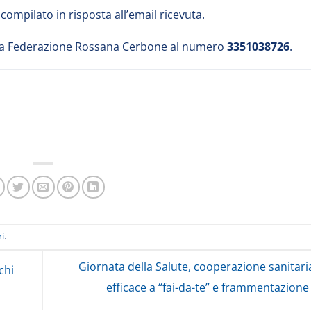
ompilato in risposta all’email ricevuta.
della Federazione Rossana Cerbone al numero
3351038726
.
ri
.
Giornata della Salute, cooperazione sanitari
chi
efficace a “fai-da-te” e frammentazion