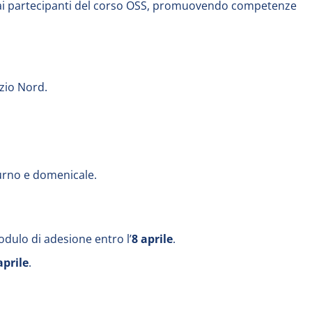
ca ai partecipanti del corso OSS, promuovendo competenze
zio Nord.
turno e domenicale.
dulo di adesione entro l’
8 aprile
.
aprile
.